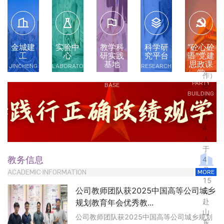
甫
副
经
理
（主
金城建
实验中
教学科
科学研
“砼心砼
持
工
心
研实践
究平台
语”党建
基地
思政课
工
JINCHENG
LABORATORY
RESEARCH
堂
PRACTICE
作）
PLATFORM
PARTY
BASE
带
BUILDING
队
一
行
4
人
于
教务信息
4
月
ACADEMIC INFORMATION
MORE
15
公司教师团队获2025中国高等公司城乡
日
赴
规划教育年会优秀教...
山
公司教师团队获2025中国高等公司城乡规划
东