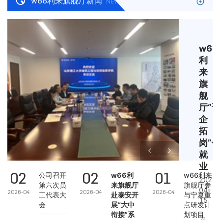
w66利来旗舰厅新闻
NEWS
w66
利
来
旗
舰
厅“访
企
拓
岗”促
就
业
02
02
01
公司召开
​w66利
w66利来
2026-
第六次员
来旗舰厅
旗舰厅参
04-
2026-04
2026-04
2026-04
工代表大
赴泰安开
与宁夏重
15
会
展“大中
点研发计
衔接”系
划项目
为