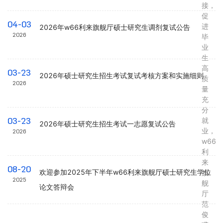
接，
促
04-03
进
2026年w66利来旗舰厅硕士研究生调剂复试公告
2026
毕
业
生
高
03-23
2026年硕士研究生招生考试复试考核方案和实施细则
质
2026
量
充
分
03-23
就
​2026年硕士研究生招生考试一志愿复试公告
业，
2026
w66
利
来
08-20
欢迎参加2025年下半年w66利来旗舰厅硕士研究生学位
旗
2025
舰
论文答辩会
厅
范
俊