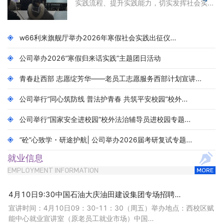
实践流程、提升实践能力，切实发挥社会实...
w66利来旗舰厅举办2026年寒假社会实践出征仪...
公司举办2026“寒假归来话实践”主题团日活动
青春赴西部 志愿绽芳华——老员工志愿服务西部计划宣讲...
公司举行“同心筑防线 普法护青春 共筑平安校园”校外...
公司举行“国家安全进校园”校外法治辅导员进校园专题...
“砼”心致学・研途护航| 公司举办2026届考研复试专题...
就业信息
EMPLOYMENT INFORMATION
MORE
4月10日9:30中国石油大庆油田建设集团专场招聘...
宣讲时间：4月10日09：30-11：30（周五）举办地点：西校区赋
能中心就业宣讲室（原老员工就业市场）中国...