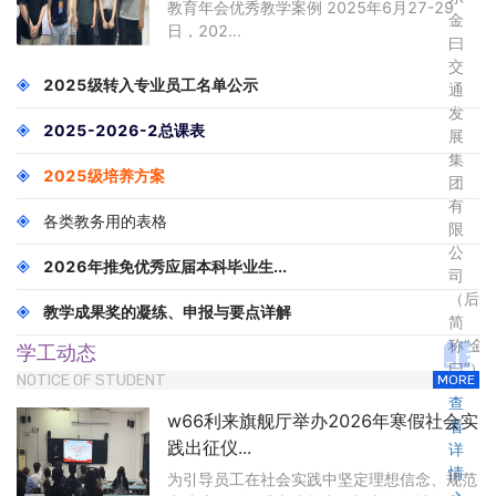
教育年会优秀教学案例 2025年6月27-29
金
日，202...
曰
交
2025级转入专业员工名单公示
通
发
2025-2026-2总课表
展
集
2025级培养方案
团
有
各类教务用的表格
限
公
2026年推免优秀应届本科毕业生...
司
（后
教学成果奖的凝练、申报与要点详解
简
称“金
学工动态
曰”）...
NOTICE OF STUDENT
MORE
查
w66利来旗舰厅举办2026年寒假社会实
看
践出征仪...
详
情
为引导员工在社会实践中坚定理想信念、规范