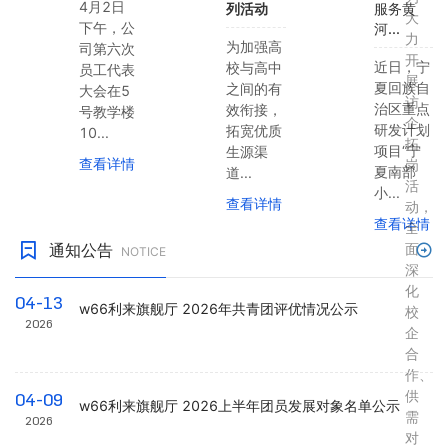
4月2日
列活动
服务黄
大
下午，公
河...
力
为加强高
司第六次
开
近日，宁
校与高中
员工代表
展
夏回族自
之间的有
大会在5
访
治区重点
效衔接，
号教学楼
企
研发计划
拓宽优质
10...
拓
项目“宁
生源渠
查看详情
岗
夏南部
道...
活
小...
查看详情
动，
查看详情
全
通知公告
面
NOTICE
深
化
04-13
w66利来旗舰厅 2026年共青团评优情况公示
校
2026
企
合
作、
供
04-09
w66利来旗舰厅 2026上半年团员发展对象名单公示
需
2026
对